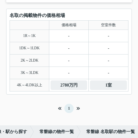
名取の掲載物件の価格相場
価格相場
空室件数
1R～1K
-
-
1DK～1LDK
-
-
2K～2LDK
-
-
3K～3LDK
-
-
4K～4LDK以上
2780万円
1室
1
線・駅から探す
常磐線の物件一覧
常磐線 名取駅の物件一覧