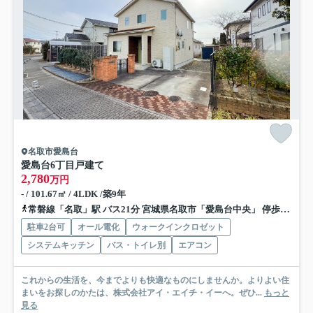
名取市愛島台
愛島台6丁目戸建て
2,780
万円
- / 101.67㎡ / 4LDK /築9年
常磐線「名取」駅 バス21分 宮城県名取市「愛島台中央」 停歩4分
駐車2台可
オール電化
ウォークインクロゼット
システムキッチン
バス・トイレ別
エアコン
これからの生活を、今までよりも快適なものにしませんか。よりよい住
まいをお探しのかたは、株式会社アイ・エイチ・イーへ。ぜひ...
もっと
見る