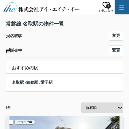
0
お気に入り
常磐線 名取駅の物件一覧
変更
名取駅
変更
販売中
おすすめの駅
名取駅
/
館腰駅
/
愛子駅
1
件
中古一戸建