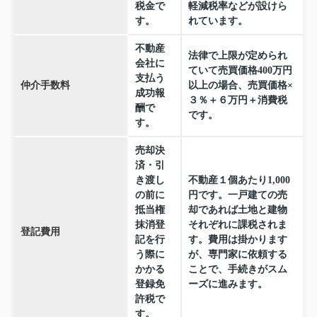
税金で
軽減税率などが設けら
す。
れています。
不動産
法律で上限が定められ
会社に
ていて売買価格400万円
支払う
仲介手数料
以上の場合、売買価格×
成功報
３％＋６万円＋消費税
酬で
です。
す。
売却決
済・引
き渡し
不動産１個あたり1,000
の前に
円です。一戸建ての売
抵当権
却であれば土地と建物
抹消登
それぞれに課税されま
登記費用
記を行
す。費用は掛かります
う際に
が、専門家に依頼する
かかる
ことで、手続きがスム
登録免
ーズに進みます。
許税で
す。