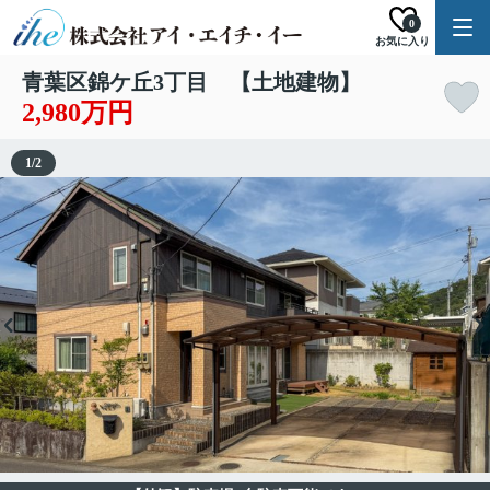
0
お気に入り
青葉区錦ケ丘3丁目 【土地建物】
2,980万円
1
/
2