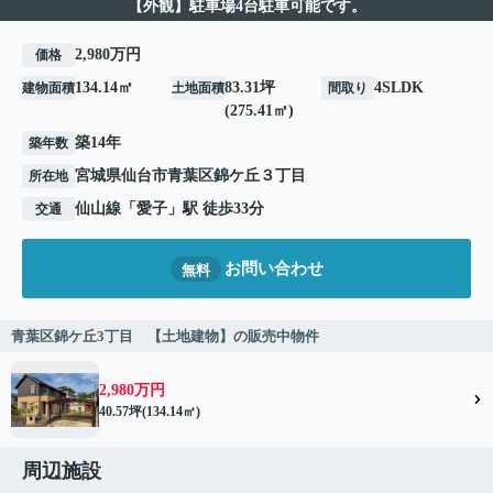
【外観】駐車場4台駐車可能です。
2,980万円
価格
134.14㎡
83.31坪
4SLDK
建物面積
土地面積
間取り
(275.41㎡)
築14年
築年数
宮城県
仙台市青葉区
錦ケ丘
３丁目
所在地
仙山線
「
愛子
」駅 徒歩33分
交通
お問い合わせ
無料
青葉区錦ケ丘3丁目 【土地建物】の販売中物件
2,980万円
40.57坪(134.14㎡)
周辺施設